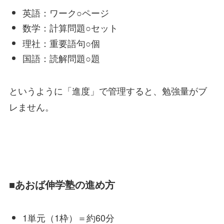
英語：ワーク○ページ
数学：計算問題○セット
理社：重要語句○個
国語：読解問題○題
というように「進度」で管理すると、勉強量がブ
レません。
■あおば伸学塾の進め方
1単元（1枠）＝約60分