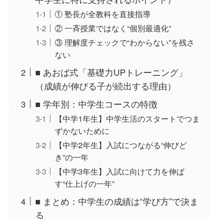
① 塾長が全教科を直接指導
② 一斉授業ではなく“個別最適化”
③ 理解度チェックで“わからない”を残さ
ない
■ あおば式「基礎力UPトレーニング」
（成績が伸びる子が続出する理由）
■ 学年別：中学生コースの特徴
【中学1年生】中学生活のスタートでつま
ずかないために
【中学2年生】入試につながる“伸びど
き”の一年
【中学3年生】入試に向けて力を伸ば
す“仕上げの一年”
■ まとめ：中学生の成績は“学び方”で決ま
る